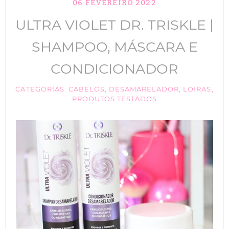
06 FEVEREIRO 2022
TIK TOK
ULTRA VIOLET DR. TRISKLE |
ANUNCIE
SHAMPOO, MÁSCARA E
CABELOS
CONDICIONADOR
MAQUIAGEM
CATEGORIAS:
CABELOS
,
DESAMARELADOR
,
LOIRAS
,
PRODUTOS TESTADOS