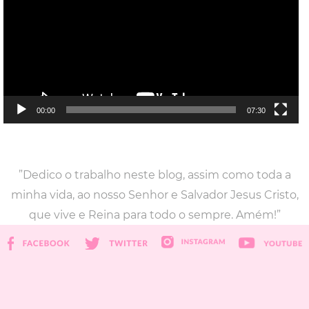
00:00
07:30
”Dedico o trabalho neste blog, assim como toda a
minha vida, ao nosso Senhor e Salvador Jesus Cristo,
que vive e Reina para todo o sempre. Amém!”