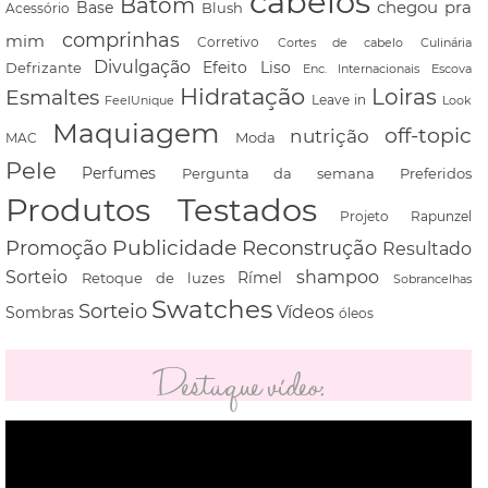
cabelos
Batom
chegou pra
Base
Blush
Acessório
comprinhas
mim
Corretivo
Cortes de cabelo
Culinária
Divulgação
Defrizante
Efeito Liso
Escova
Enc. Internacionais
Hidratação
Loiras
Esmaltes
FeelUnique
Leave in
Look
Maquiagem
off-topic
nutrição
Moda
MAC
Pele
Perfumes
Pergunta da semana
Preferidos
Produtos Testados
Projeto Rapunzel
Promoção
Publicidade
Reconstrução
Resultado
shampoo
Sorteio
Rímel
Retoque de luzes
Sobrancelhas
Swatches
Sorteio
Vídeos
Sombras
óleos
Destaque vídeo:
Tocador
de
vídeo