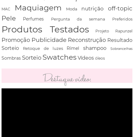
Maquiagem
off-topic
nutrição
Moda
MAC
Pele
Perfumes
Pergunta da semana
Preferidos
Produtos Testados
Projeto Rapunzel
Promoção
Publicidade
Reconstrução
Resultado
shampoo
Sorteio
Rímel
Retoque de luzes
Sobrancelhas
Swatches
Sorteio
Vídeos
Sombras
óleos
Destaque vídeo:
Tocador
de
vídeo