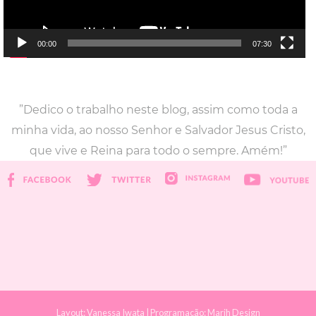
00:00
07:30
”Dedico o trabalho neste blog, assim como toda a
minha vida, ao nosso Senhor e Salvador Jesus Cristo,
que vive e Reina para todo o sempre. Amém!”
Layout:
Vanessa Iwata
| Programação:
Marih Design