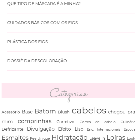
QUE TIPO DE MÁSCARA É A MINHA?
CUIDADOS BÁSICOS COM OS FIOS
PLÁSTICA DOS FIOS
DOSSIÊ DA DESCOLORAÇÃO
Categorias
cabelos
Batom
chegou pra
Base
Blush
Acessório
comprinhas
mim
Corretivo
Cortes de cabelo
Culinária
Divulgação
Defrizante
Efeito Liso
Escova
Enc. Internacionais
Hidratação
Loiras
Esmaltes
FeelUnique
Leave in
Look