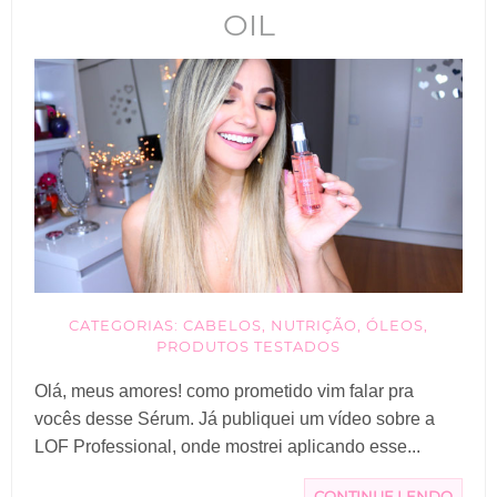
OIL
CATEGORIAS:
CABELOS
,
NUTRIÇÃO
,
ÓLEOS
,
PRODUTOS TESTADOS
Olá, meus amores! como prometido vim falar pra
vocês desse Sérum. Já publiquei um vídeo sobre a
LOF Professional, onde mostrei aplicando esse...
CONTINUE LENDO