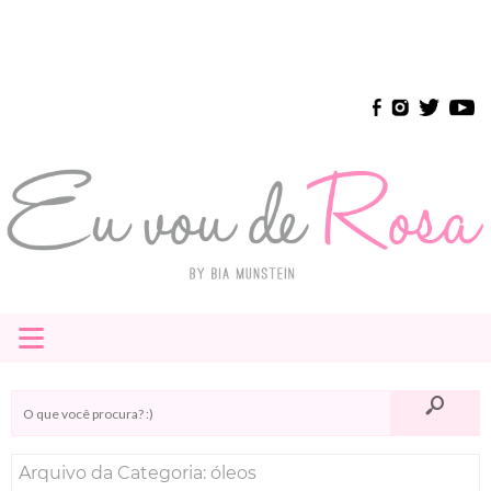
≡
HOME
E-BOOK
Arquivo da Categoria: óleos
INSTAGRAM