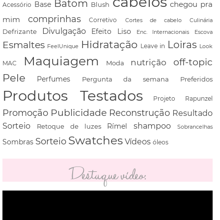
cabelos
Batom
chegou pra
Base
Blush
Acessório
comprinhas
mim
Corretivo
Cortes de cabelo
Culinária
Divulgação
Defrizante
Efeito Liso
Escova
Enc. Internacionais
Hidratação
Loiras
Esmaltes
FeelUnique
Leave in
Look
Maquiagem
off-topic
nutrição
Moda
MAC
Pele
Perfumes
Pergunta da semana
Preferidos
Produtos Testados
Projeto Rapunzel
Promoção
Publicidade
Reconstrução
Resultado
shampoo
Sorteio
Rímel
Retoque de luzes
Sobrancelhas
Swatches
Sorteio
Vídeos
Sombras
óleos
Destaque vídeo:
Tocador
de
vídeo