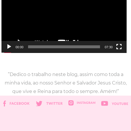
00:00
07:30
”Dedico o trabalho neste blog, assim como toda a
minha vida, ao nosso Senhor e Salvador Jesus Cristo,
que vive e Reina para todo o sempre. Amém!”