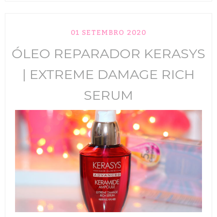
TIK TOK
01 SETEMBRO 2020
ANUNCIE
ÓLEO REPARADOR KERASYS
CABELOS
| EXTREME DAMAGE RICH
MAQUIAGEM
SERUM