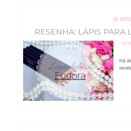
21 SET
RESENHA: LÁPIS PARA 
CAT
Há al
receb