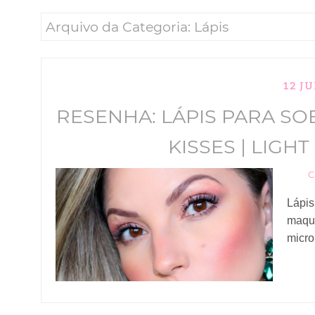
Arquivo da Categoria: Lápis
12 J
RESENHA: LÁPIS PARA S
KISSES | LIG
C
Lápis
maqui
micro