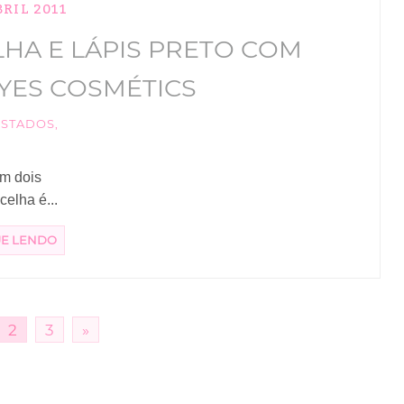
BRIL 2011
HA E LÁPIS PRETO COM
YES COSMÉTICS
ESTADOS
,
ém dois
elha é...
UE LENDO
2
3
»