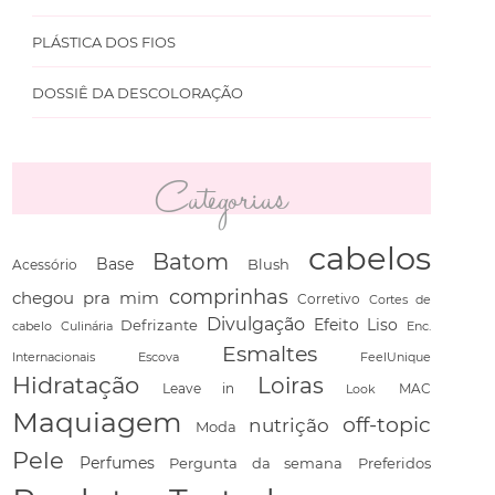
PLÁSTICA DOS FIOS
DOSSIÊ DA DESCOLORAÇÃO
Categorias
cabelos
Batom
Base
Blush
Acessório
comprinhas
chegou pra mim
Corretivo
Cortes de
Divulgação
Defrizante
Efeito Liso
cabelo
Culinária
Enc.
Esmaltes
Escova
FeelUnique
Internacionais
Hidratação
Loiras
Leave in
Look
MAC
Maquiagem
off-topic
nutrição
Moda
Pele
Perfumes
Pergunta da semana
Preferidos