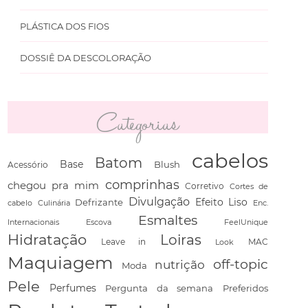
PLÁSTICA DOS FIOS
DOSSIÊ DA DESCOLORAÇÃO
Categorias
cabelos
Batom
Base
Blush
Acessório
comprinhas
chegou pra mim
Corretivo
Cortes de
Divulgação
Defrizante
Efeito Liso
cabelo
Culinária
Enc.
Esmaltes
Escova
FeelUnique
Internacionais
Hidratação
Loiras
Leave in
Look
MAC
Maquiagem
off-topic
nutrição
Moda
Pele
Perfumes
Pergunta da semana
Preferidos