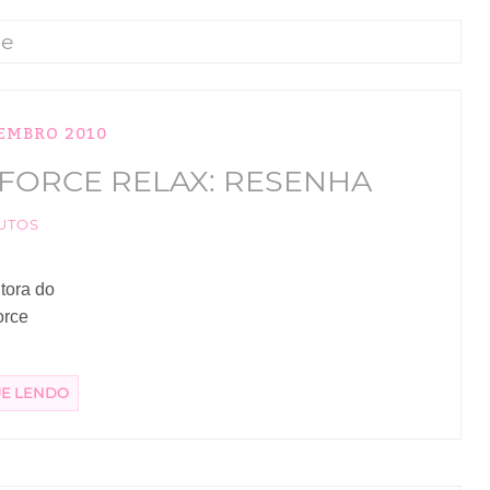
te
EMBRO 2010
FORCE RELAX: RESENHA
UTOS
itora do
orce
UE LENDO