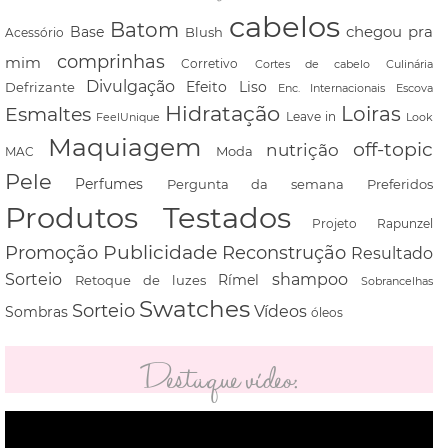
cabelos
Batom
chegou pra
Base
Blush
Acessório
comprinhas
mim
Corretivo
Cortes de cabelo
Culinária
Divulgação
Defrizante
Efeito Liso
Escova
Enc. Internacionais
Hidratação
Loiras
Esmaltes
FeelUnique
Leave in
Look
Maquiagem
off-topic
nutrição
Moda
MAC
Pele
Perfumes
Pergunta da semana
Preferidos
Produtos Testados
Projeto Rapunzel
Promoção
Publicidade
Reconstrução
Resultado
shampoo
Sorteio
Rímel
Retoque de luzes
Sobrancelhas
Swatches
Sorteio
Vídeos
Sombras
óleos
Destaque vídeo:
Tocador
de