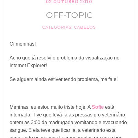
02 OUTUBRO 2010
TIK TOK
OFF-TOPIC
ANUNCIE
CATEGORIAS:
CABELOS
CABELOS
Oi meninas!
MAQUIAGEM
Acho que já resolvi o problema da visualização no
Internet Explorer!
Se alguém ainda estiver tendo problema, me fale!
Meninas, eu estou muito triste hoje, A
Sofie
está
internada. Tive que levá-la as pressas pro veterinário
ontem as 3:00 da madrugada vomitando e evacuando
sangue. E ela teve que ficar lá, a veterinário está
esperando os exames ficarem prontos pra ver o que