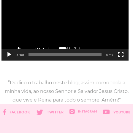
vídeo
00:00
07:30
”Dedico o trabalho neste blog, assim como toda a
minha vida, ao nosso Senhor e Salvador Jesus Cristo,
que vive e Reina para todo o sempre. Amém!”