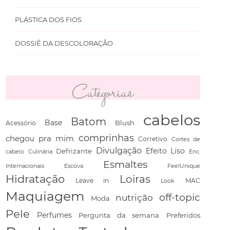
PLÁSTICA DOS FIOS
DOSSIÊ DA DESCOLORAÇÃO
Categorias
cabelos
Batom
Base
Blush
Acessório
comprinhas
chegou pra mim
Corretivo
Cortes de
Divulgação
Defrizante
Efeito Liso
cabelo
Culinária
Enc.
Esmaltes
Escova
FeelUnique
Internacionais
Hidratação
Loiras
Leave in
Look
MAC
Maquiagem
off-topic
nutrição
Moda
Pele
Perfumes
Pergunta da semana
Preferidos