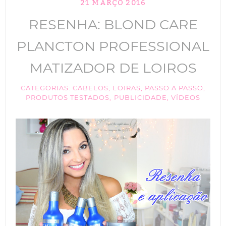
21 MARÇO 2016
TIK TOK
RESENHA: BLOND CARE
ANUNCIE
PLANCTON PROFESSIONAL
CABELOS
MATIZADOR DE LOIROS
MAQUIAGEM
CATEGORIAS:
CABELOS
,
LOIRAS
,
PASSO A PASSO
,
PRODUTOS TESTADOS
,
PUBLICIDADE
,
VÍDEOS