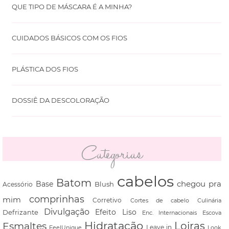
QUE TIPO DE MÁSCARA É A MINHA?
CUIDADOS BÁSICOS COM OS FIOS
PLÁSTICA DOS FIOS
DOSSIÊ DA DESCOLORAÇÃO
Categorias
cabelos
Batom
chegou pra
Base
Blush
Acessório
comprinhas
mim
Corretivo
Cortes de cabelo
Culinária
Divulgação
Defrizante
Efeito Liso
Escova
Enc. Internacionais
Hidratação
Loiras
Esmaltes
FeelUnique
Leave in
Look