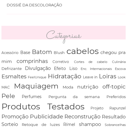
DOSSIÊ DA DESCOLORAÇÃO
Categorias
cabelos
Batom
chegou pra
Base
Blush
Acessório
comprinhas
mim
Corretivo
Cortes de cabelo
Culinária
Divulgação
Defrizante
Efeito Liso
Escova
Enc. Internacionais
Hidratação
Loiras
Esmaltes
FeelUnique
Leave in
Look
Maquiagem
off-topic
nutrição
Moda
MAC
Pele
Perfumes
Pergunta da semana
Preferidos
Produtos Testados
Projeto Rapunzel
Promoção
Publicidade
Reconstrução
Resultado
shampoo
Sorteio
Rímel
Retoque de luzes
Sobrancelhas