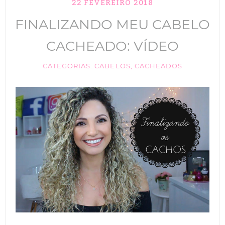
22 FEVEREIRO 2018
TIK TOK
FINALIZANDO MEU CABELO
ANUNCIE
CACHEADO: VÍDEO
CABELOS
CATEGORIAS:
CABELOS
,
CACHEADOS
MAQUIAGEM