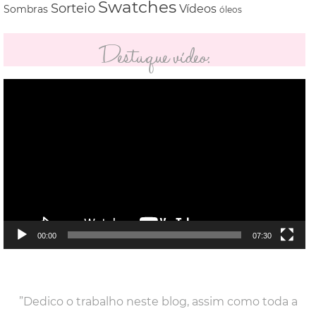
Swatches
Sorteio
Vídeos
Sombras
óleos
Destaque vídeo:
Tocador
de
vídeo
00:00
07:30
”Dedico o trabalho neste blog, assim como toda a