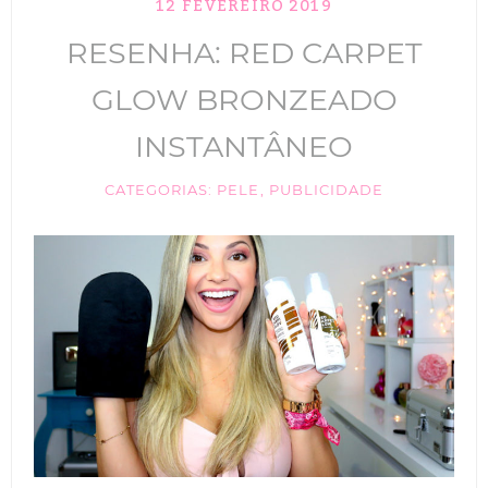
12 FEVEREIRO 2019
TIK TOK
RESENHA: RED CARPET
ANUNCIE
GLOW BRONZEADO
CABELOS
INSTANTÂNEO
MAQUIAGEM
CATEGORIAS:
PELE
,
PUBLICIDADE