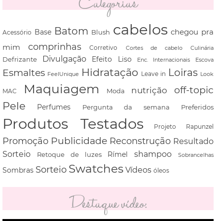
Categorias
cabelos
Batom
chegou pra
Base
Blush
Acessório
comprinhas
mim
Corretivo
Cortes de cabelo
Culinária
Divulgação
Defrizante
Efeito Liso
Escova
Enc. Internacionais
Hidratação
Loiras
Esmaltes
FeelUnique
Leave in
Look
Maquiagem
off-topic
nutrição
Moda
MAC
Pele
Perfumes
Pergunta da semana
Preferidos
Produtos Testados
Projeto Rapunzel
Promoção
Publicidade
Reconstrução
Resultado
shampoo
Sorteio
Rímel
Retoque de luzes
Sobrancelhas
Swatches
Sorteio
Vídeos
Sombras
óleos
Destaque vídeo: