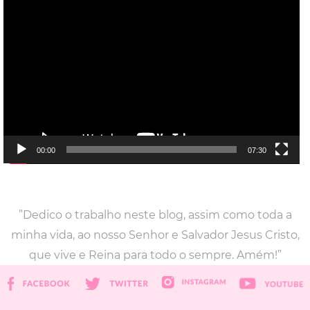
Tocador
de
vídeo
00:00
07:30
”Dedico o trabalho neste blog, assim como toda a
minha vida, ao nosso Senhor e Salvador Jesus Cristo,
que vive e Reina para todo o sempre. Amém!”