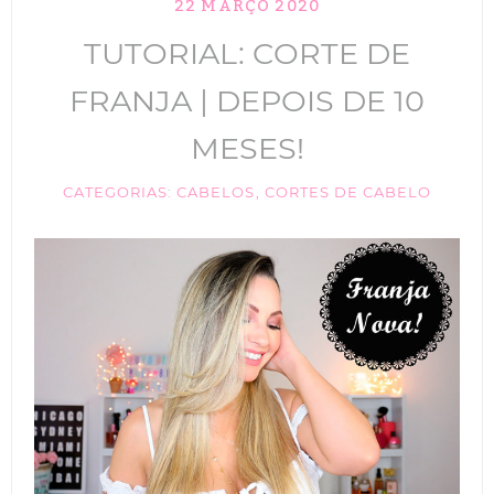
22 MARÇO 2020
TIK TOK
TUTORIAL: CORTE DE
ANUNCIE
FRANJA | DEPOIS DE 10
CABELOS
MESES!
MAQUIAGEM
CATEGORIAS:
CABELOS
,
CORTES DE CABELO