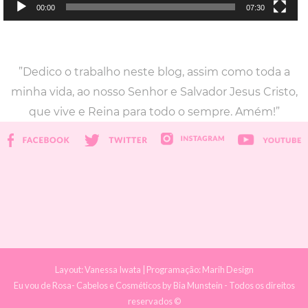
00:00
07:30
”Dedico o trabalho neste blog, assim como toda a
minha vida, ao nosso Senhor e Salvador Jesus Cristo,
que vive e Reina para todo o sempre. Amém!”
Layout:
Vanessa Iwata
| Programação:
Marih Design
Eu vou de Rosa- Cabelos e Cosméticos
by Bia Munstein - Todos os direitos
reservados ©