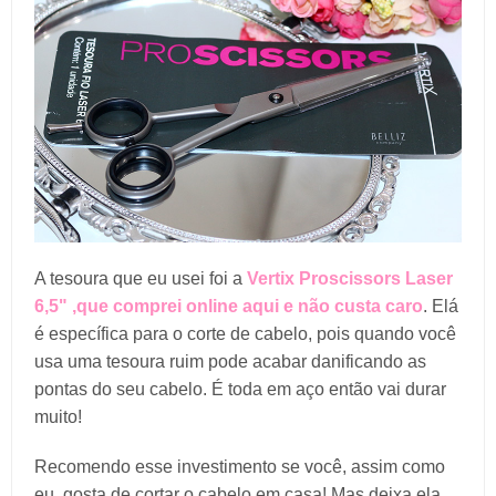
A tesoura que eu usei foi a
Vertix Proscissors Laser
6,5" ,que comprei online aqui e não custa caro
. Elá
é específica para o corte de cabelo, pois quando você
usa uma tesoura ruim pode acabar danificando as
pontas do seu cabelo. É toda em aço então vai durar
muito!
Recomendo esse investimento se você, assim como
eu, gosta de cortar o cabelo em casa! Mas deixa ela