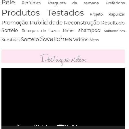
Pele
Perfumes
Pergunta da semana
Preferidos
Produtos Testados
Projeto Rapunzel
Promoção
Publicidade
Reconstrução
Resultado
shampoo
Sorteio
Rímel
Retoque de luzes
Sobrancelhas
Swatches
Sorteio
Vídeos
Sombras
óleos
Destaque vídeo:
Tocador
de
vídeo