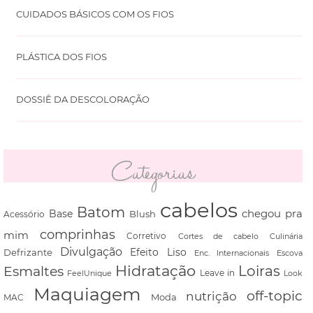
CUIDADOS BÁSICOS COM OS FIOS
PLÁSTICA DOS FIOS
DOSSIÊ DA DESCOLORAÇÃO
Categorias
cabelos
Batom
chegou pra
Base
Blush
Acessório
comprinhas
mim
Corretivo
Cortes de cabelo
Culinária
Divulgação
Defrizante
Efeito Liso
Escova
Enc. Internacionais
Hidratação
Loiras
Esmaltes
FeelUnique
Leave in
Look
Maquiagem
off-topic
nutrição
Moda
MAC