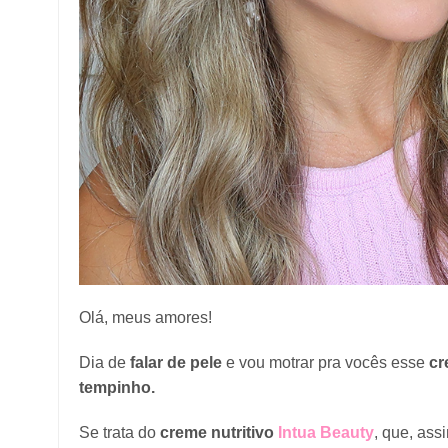
Olá, meus amores!
Dia de
falar de pele
e vou motrar pra vocês esse
cr
tempinho.
Se trata do
creme nutritivo
Intua Beauty
, que, as