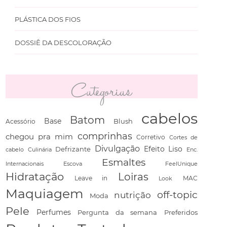
PLÁSTICA DOS FIOS
DOSSIÊ DA DESCOLORAÇÃO
Categorias
cabelos
Batom
Base
Blush
Acessório
comprinhas
chegou pra mim
Corretivo
Cortes de
Divulgação
Defrizante
Efeito Liso
cabelo
Culinária
Enc.
Esmaltes
Escova
FeelUnique
Internacionais
Hidratação
Loiras
Leave in
Look
MAC
Maquiagem
off-topic
nutrição
Moda
Pele
Perfumes
Pergunta da semana
Preferidos