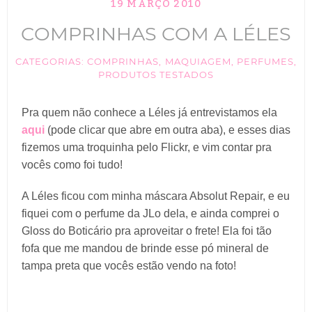
19 MARÇO 2010
TIK TOK
COMPRINHAS COM A LÉLES
ANUNCIE
CATEGORIAS:
COMPRINHAS
,
MAQUIAGEM
,
PERFUMES
,
PRODUTOS TESTADOS
CABELOS
Pra quem não conhece a Léles já entrevistamos ela
MAQUIAGEM
aqui
(pode clicar que abre em outra aba), e esses dias
fizemos uma troquinha pelo Flickr, e vim contar pra
vocês como foi tudo!
A Léles ficou com minha máscara Absolut Repair, e eu
fiquei com o perfume da JLo dela, e ainda comprei o
Gloss do Boticário pra aproveitar o frete! Ela foi tão
fofa que me mandou de brinde esse pó mineral de
tampa preta que vocês estão vendo na foto!