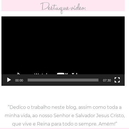
Destaque vídeo:
Tocador
de
vídeo
00:00
07:30
”Dedico o trabalho neste blog, assim como toda a
minha vida, ao nosso Senhor e Salvador Jesus Cristo,
que vive e Reina para todo o sempre. Amém!”