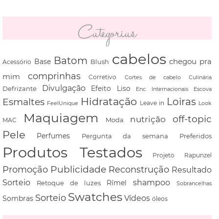
Categorias
cabelos
Batom
chegou pra
Base
Blush
Acessório
comprinhas
mim
Corretivo
Cortes de cabelo
Culinária
Divulgação
Defrizante
Efeito Liso
Escova
Enc. Internacionais
Hidratação
Loiras
Esmaltes
FeelUnique
Leave in
Look
Maquiagem
off-topic
nutrição
Moda
MAC
Pele
Perfumes
Pergunta da semana
Preferidos
Produtos Testados
Projeto Rapunzel
Promoção
Publicidade
Reconstrução
Resultado
shampoo
Sorteio
Rímel
Retoque de luzes
Sobrancelhas
Swatches
Sorteio
Vídeos
Sombras
óleos