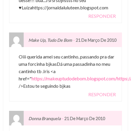
desse!!! búa....rsrsrsbjnssss no seu
♥Luízahttps://jornaldaluluteen.blogspot.com
RESPONDER
-
Make Up, Tudo De Bom
21 De Março De 2010
Oiii querida amei seu cantinho, passando pra dar
uma forcinha bjkasDá uma passadinha no meu
cantinho tb .Iris <a
href="
https://makeuptudodebom.blogspot.com/https:
/>Estou te seguindo bjkas
RESPONDER
-
Donna Branquela
21 De Março De 2010