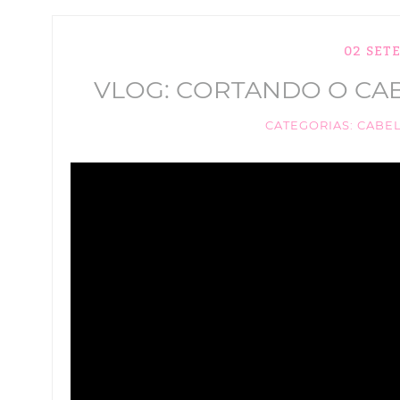
02 SET
VLOG: CORTANDO O CAB
CATEGORIAS:
CABE