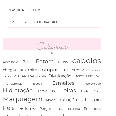
PLÁSTICA DOS FIOS
DOSSIÊ DA DESCOLORAÇÃO
Categorias
cabelos
Batom
Base
Blush
Acessório
comprinhas
chegou pra mim
Corretivo
Cortes de
Divulgação
Defrizante
Efeito Liso
cabelo
Culinária
Enc.
Esmaltes
Escova
FeelUnique
Internacionais
Hidratação
Loiras
Leave in
Look
MAC
Maquiagem
off-topic
nutrição
Moda
Pele
Perfumes
Pergunta da semana
Preferidos