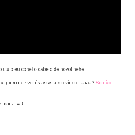
ítulo eu cortei o cabelo de novo! hehe
 eu quero que vocês assistam o vídeo, taaaa?
Se não
e moda! =D