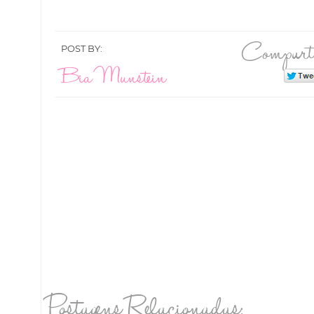
Compart
POST BY:
Bia Munstein
Postagens Relacionadas: