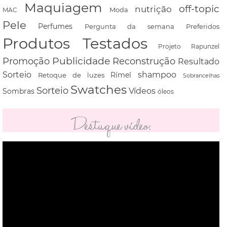
Maquiagem
off-topic
nutrição
Moda
MAC
Pele
Perfumes
Pergunta da semana
Preferidos
Produtos Testados
Projeto Rapunzel
Promoção
Publicidade
Reconstrução
Resultado
shampoo
Sorteio
Rímel
Retoque de luzes
Sobrancelhas
Swatches
Sorteio
Vídeos
Sombras
óleos
Destaque vídeo:
Tocador
de
vídeo