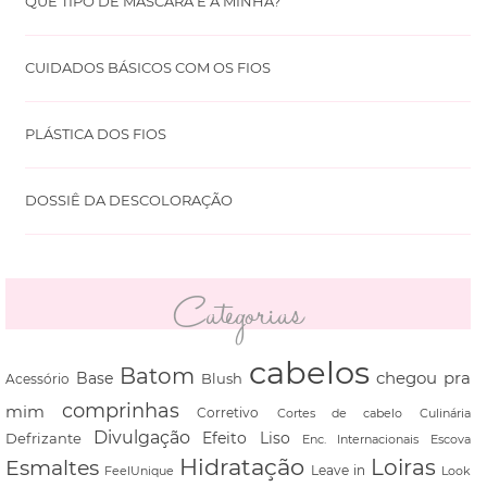
QUE TIPO DE MÁSCARA É A MINHA?
CUIDADOS BÁSICOS COM OS FIOS
PLÁSTICA DOS FIOS
DOSSIÊ DA DESCOLORAÇÃO
Categorias
cabelos
Batom
chegou pra
Base
Blush
Acessório
comprinhas
mim
Corretivo
Cortes de cabelo
Culinária
Divulgação
Defrizante
Efeito Liso
Escova
Enc. Internacionais
Hidratação
Loiras
Esmaltes
FeelUnique
Leave in
Look