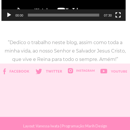
00:00
07:30
”Dedico o trabalho neste blog, assim como toda a
minha vida, ao nosso Senhor e Salvador Jesus Cristo,
que vive e Reina para todo o sempre. Amém!”
Layout:
Vanessa Iwata
| Programação:
Marih Design