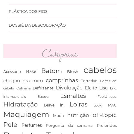
PLÁSTICA DOS FIOS
DOSSIÊ DA DESCOLORAÇÃO
Categorias
cabelos
Batom
Base
Blush
Acessório
comprinhas
chegou pra mim
Corretivo
Cortes de
Divulgação
Defrizante
Efeito Liso
cabelo
Culinária
Enc.
Esmaltes
Escova
FeelUnique
Internacionais
Hidratação
Loiras
Leave in
Look
MAC
Maquiagem
off-topic
nutrição
Moda
Pele
Perfumes
Pergunta da semana
Preferidos