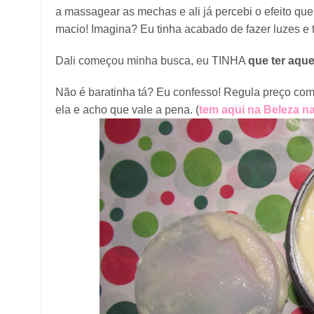
a massagear as mechas e ali já percebi o efeito q
macio! Imagina? Eu tinha acabado de fazer luzes e
Dali começou minha busca, eu TINHA
que ter aqu
Não é baratinha tá? Eu confesso! Regula preço co
ela e acho que vale a pena. (
tem aqui na Beleza n