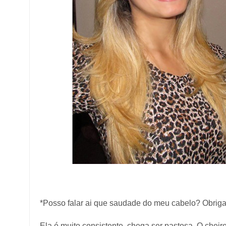
*Posso falar ai que saudade do meu cabelo? Obrig
Ela é muito consistente, chega ser pastosa. O chei