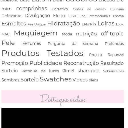
Acessório
comprinhas
mim
Corretivo
Cortes de cabelo
Culinária
Divulgação
Defrizante
Efeito Liso
Escova
Enc. Internacionais
Hidratação
Loiras
Esmaltes
FeelUnique
Leave in
Look
Maquiagem
off-topic
nutrição
Moda
MAC
Pele
Perfumes
Pergunta da semana
Preferidos
Produtos Testados
Projeto Rapunzel
Promoção
Publicidade
Reconstrução
Resultado
shampoo
Sorteio
Rímel
Retoque de luzes
Sobrancelhas
Swatches
Sorteio
Vídeos
Sombras
óleos
Destaque vídeo:
Tocador
de
vídeo