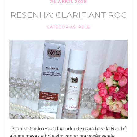
26 ABRIL 2018
TIK TOK
RESENHA: CLARIFIANT ROC
ANUNCIE
CATEGORIAS:
PELE
CABELOS
MAQUIAGEM
Estou testando esse clareador de manchas da Roc há
alguns meses e hoje vim contar pra vocês se ele