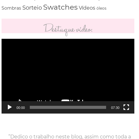
Swatches
Sorteio
Vídeos
Sombras
óleos
Destaque vídeo:
Tocador
de
vídeo
00:00
07:30
”Dedico o trabalho neste blog, assim como toda a