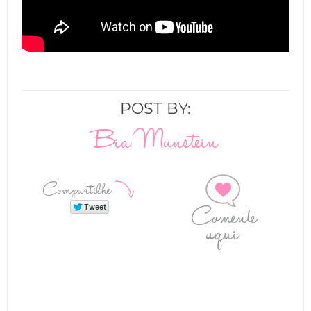
POST BY:
Bia Munstein
Compartilhe
Comente
aqui