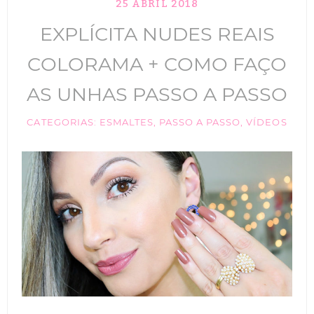
25 ABRIL 2018
TIK TOK
EXPLÍCITA NUDES REAIS
ANUNCIE
COLORAMA + COMO FAÇO
CABELOS
AS UNHAS PASSO A PASSO
MAQUIAGEM
CATEGORIAS:
ESMALTES
,
PASSO A PASSO
,
VÍDEOS