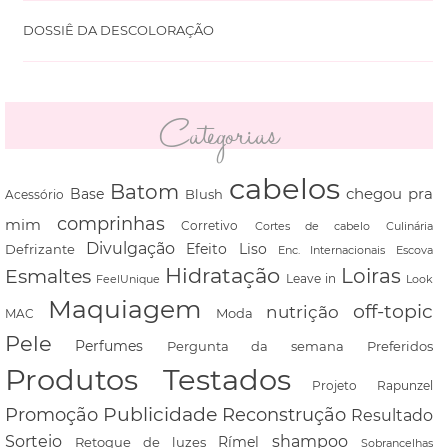
DOSSIÊ DA DESCOLORAÇÃO
Categorias
cabelos
Batom
chegou pra
Base
Blush
Acessório
comprinhas
mim
Corretivo
Cortes de cabelo
Culinária
Divulgação
Defrizante
Efeito Liso
Escova
Enc. Internacionais
Hidratação
Loiras
Esmaltes
FeelUnique
Leave in
Look
Maquiagem
off-topic
nutrição
Moda
MAC
Pele
Perfumes
Pergunta da semana
Preferidos
Produtos Testados
Projeto Rapunzel
Promoção
Publicidade
Reconstrução
Resultado
shampoo
Sorteio
Rímel
Retoque de luzes
Sobrancelhas