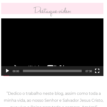
Destaque vídeo:
Tocador
de
vídeo
00:00
07:30
”Dedico o trabalho neste blog, assim como toda a
minha vida, ao nosso Senhor e Salvador Jesus Cristo,