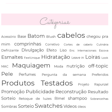
Categorias
cabelos
Batom
chegou pra
Base
Blush
Acessório
comprinhas
mim
Corretivo
Cortes de cabelo
Culinária
Divulgação
Defrizante
Efeito Liso
Escova
Enc. Internacionais
Hidratação
Loiras
Esmaltes
FeelUnique
Leave in
Look
Maquiagem
off-topic
nutrição
Moda
MAC
Pele
Perfumes
Pergunta da semana
Preferidos
Produtos Testados
Projeto Rapunzel
Promoção
Publicidade
Reconstrução
Resultado
shampoo
Sorteio
Rímel
Retoque de luzes
Sobrancelhas
Swatches
Sorteio
Vídeos
Sombras
óleos