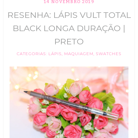
14 NOVEMBRO 2019
TIK TOK
RESENHA: LÁPIS VULT TOTAL
ANUNCIE
BLACK LONGA DURAÇÃO |
CABELOS
PRETO
MAQUIAGEM
CATEGORIAS:
LÁPIS
,
MAQUIAGEM
,
SWATCHES